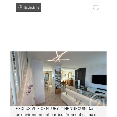
Exclusivité
ECQUEVILLY 78
2
99 m
, 5 pièces
Ref : 684
Maison à vendre
343 000 €
Visiter le site dédié
EXCLUSIVITÉ CENTURY 21 HENNEQUIN Dans
un environnement particulièrement calme et