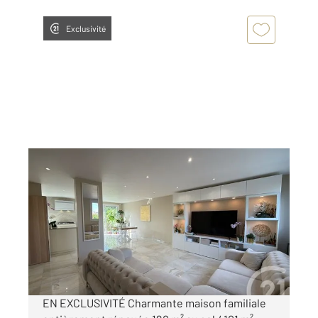
Exclusivité
ECQUEVILLY 78
2
101,57 m
, 6 pièces
Ref : 683
Maison à vendre
359 000 €
Visiter le site dédié
EN EXCLUSIVITÉ Charmante maison familiale