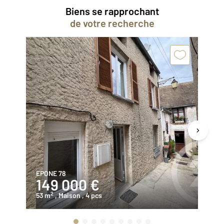
Biens se rapprochant
de votre recherche
EPONE 78
BO
149 000 €
4
2
53 m
, Maison
, 4 pcs
15