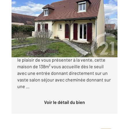
ECQUEVILLY 78
2
138 m
, 6 pièces
Ref : 493
Maison à vendre
367 000 €
Au cœur d'Ecquevilly Century 21 Hennequin à
le plaisir de vous présenter à la vente, cette
maison de 138m² vous accueille dès le seuil
avec une entrée donnant directement sur un
vaste salon séjour avec cheminée donnant sur
une ...
Voir le détail du bien