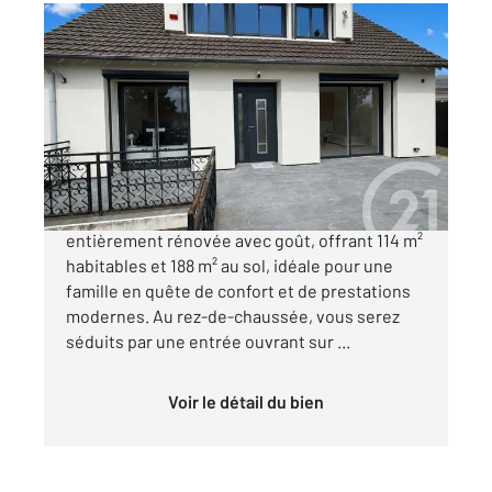
ECQUEVILLY 78
2
114 m
, 7 pièces
Ref : 656
Maison à vendre
399 000 €
Venez découvrir cette superbe maison
entièrement rénovée avec goût, offrant 114 m²
habitables et 188 m² au sol, idéale pour une
famille en quête de confort et de prestations
modernes. Au rez-de-chaussée, vous serez
séduits par une entrée ouvrant sur ...
Voir le détail du bien