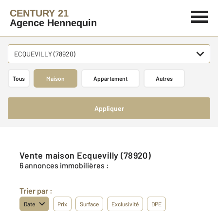
CENTURY 21
Agence Hennequin
ECQUEVILLY (78920)
Tous
Maison
Appartement
Autres
Appliquer
Vente maison Ecquevilly (78920)
6 annonces immobilières :
Trier par :
Date
Prix
Surface
Exclusivité
DPE