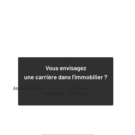
1
Vous envisagez
une carrière dans l'immobilier ?
Agence immobilière
Vente
Vente maison
Découvrir nos offres