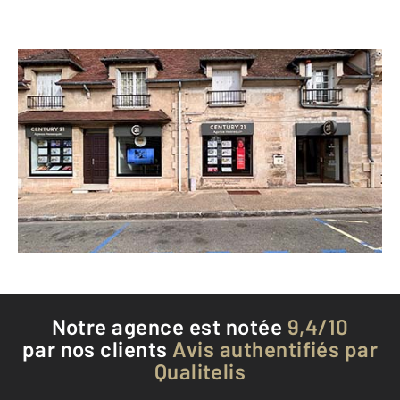
CENTURY 21 Agence Hennequin
42 rue de la République
ECQUEVILLY - 78920
Envoyer un message
Téléphoner à l'agence
Notre agence est notée
9,4/10
par nos clients
Avis authentifiés par
Qualitelis