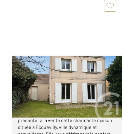
ECQUEVILLY 78
2
83,87 m
, 5 pièces
Ref : 551
Maison à vendre
252 000 €
CENTURY 21 Hennequin à le plaisir de vous
présenter à la vente cette charmante maison
située à Ecquevilly, ville dynamique et
accueillante. Elle vous offrira tout le confort