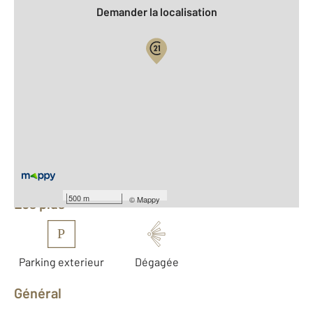
Demander la localisation
Vue globale
2
Surface totale : 125,2 m
2
Surface habitable : 112,7 m
Nombre de pièces : 5
[Voir le détail]
Équipements
500 m
©
Mappy
Les plus
P
Parking exterieur
Dégagée
Général