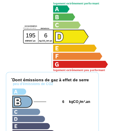
logement extrêmement performant
consommation
(énergie primaire)
émissions
195
6
2
2
kWh/m
.an
kg CO
/m
.an
2
logement extrêmement peu performant
Dont émissions de gaz à effet de serre
*
peu d'émissions de CO2
6
kgCO
/m
.an
2
2