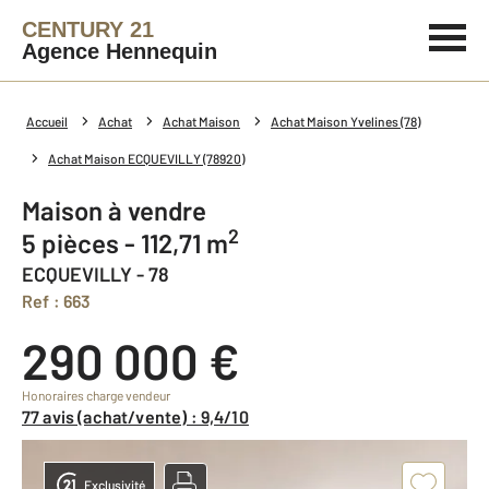
CENTURY 21
Agence Hennequin
Accueil
Achat
Achat Maison
Achat Maison Yvelines (78)
Achat Maison ECQUEVILLY (78920)
Maison à vendre
2
5 pièces - 112,71 m
ECQUEVILLY - 78
Ref : 663
290 000 €
Honoraires charge vendeur
77 avis (achat/vente) : 9,4/10
Exclusivité